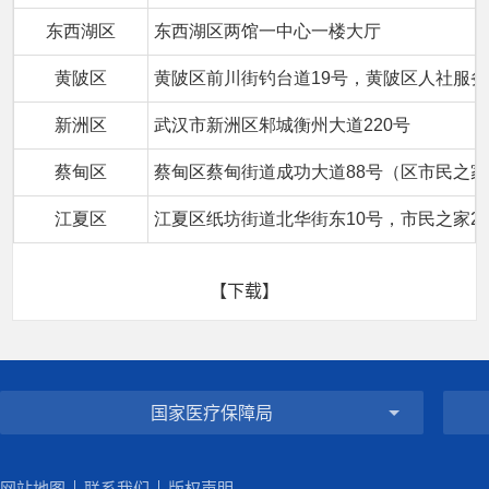
东西湖区
东西湖区两馆一中心一楼大厅
黄陂区
黄陂区前川街钓台道19号，黄陂区人社服
新洲区
武汉市新洲区邾城衡州大道220号
蔡甸区
蔡甸区蔡甸街道成功大道88号（区市民之
江夏区
江夏区纸坊街道北华街东10号，市民之家2
【下载】
国家医疗保障局
网站地图
联系我们
版权声明