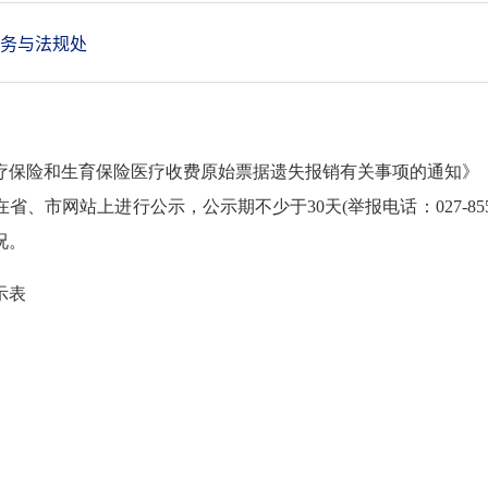
务与法规处
保险和生育保险医疗收费原始票据遗失报销有关事项的通知》（鄂
站上进行公示，公示期不少于30天(举报电话：027-85583015
况。
示表