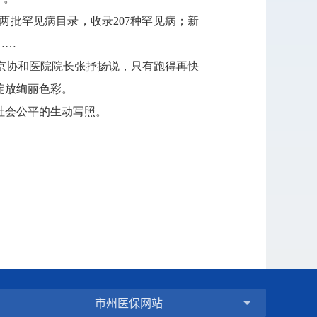
批罕见病目录，收录207种罕见病；新
……
北京协和医院院长张抒扬说，只有跑得再快
绽放绚丽色彩。
社会公平的生动写照。
市州医保网站