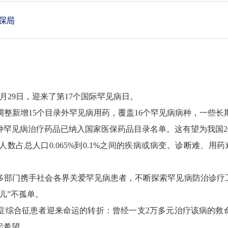
保局
月29日，迎来了第17个国际罕见病日。
新增15个目录外罕见病用药，覆盖16个罕见病病种，一些长
种罕见病治疗药品已纳入国家医保药品目录名单。这有望为我国2
总人口0.065%到0.1%之间的疾病或病变。诊断难、用
门携手社会各界关爱罕见病患者，不断探索罕见病防治诊疗工
儿”不孤单。
综合征患者迎来命运的转折：曾经一支2万多元治疗该病的救命
起希望。