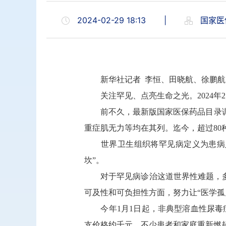
2024-02-29 18:13
|
国家医
新华社记者 李恒、田晓航、徐鹏航
关注罕见、点亮生命之光。2024年2
前不久，最新版国家医保药品目录调整
重症肌无力等均在其列。迄今，超过80
世界卫生组织将罕见病定义为患病人数占
坎”。
对于罕见病诊治这道世界性难题，多部
可及性和可负担性方面，努力让“医学孤
今年1月1日起，非典型溶血性尿毒症
支价格约千元，不少患者和家庭重新燃